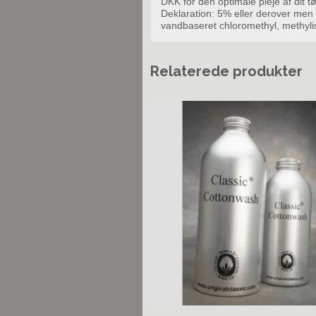
DKK for den optimale pleje af dit tø
Deklaration: 5% eller derover men
vandbaseret chloromethyl, methyli
Relaterede produkter