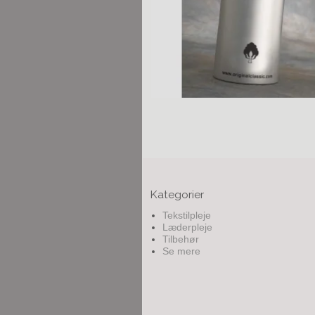
Kategorier
Tekstilpleje
Læderpleje
Tilbehør
Se mere