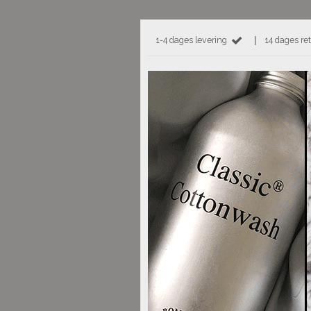
|
1-4 dages levering
14 dages ret