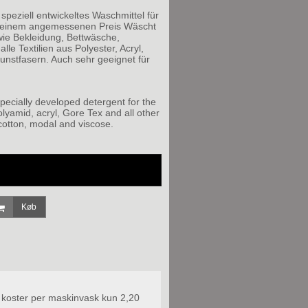
speziell entwickeltes Waschmittel für
u einem angemessenen Preis Wäscht
wie Bekleidung, Bettwäsche,
lle Textilien aus Polyester, Acryl,
nstfasern. Auch sehr geeignet für
pecially developed detergent for the
olyamid, acryl, Gore Tex and all other
 cotton, modal and viscose.
Køb
 koster per maskinvask kun 2,20