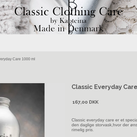
veryday Care 1000 ml
Classic Everyday Car
167,00 DKK
Classic everyday care er et specia
den daglige storvask,hvor der øns
rimelig pris.