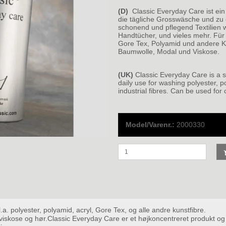
(D)
Classic Everyday Care ist ein 
die tägliche Grosswäsche und z
schonend und pflegend Textilien 
Handtücher, und vieles mehr. Für a
Gore Tex, Polyamid und andere Ku
Baumwolle, Modal und Viskose.
(UK)
Classic Everyday Care is a s
daily use for washing polyester, p
industrial fibres. Can be used for
Model/Varenr.:
2000330
bl.a. polyester, polyamid, acryl, Gore Tex, og alle andre kunstfibre.
viskose og hør.Classic Everyday Care er et højkoncentreret produkt og