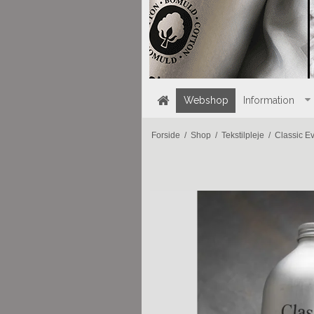
Webshop
Information
Forside
/
Shop
/
Tekstilpleje
/
Classic E