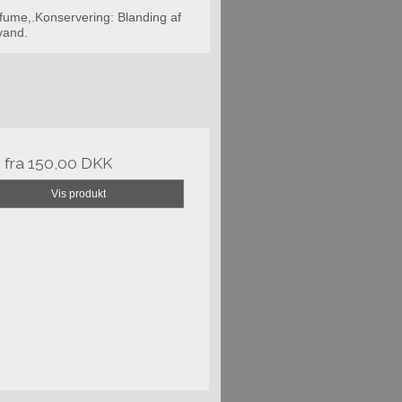
rfume,.Konservering: Blanding af
vand.
s fra
150,00 DKK
Vis produkt