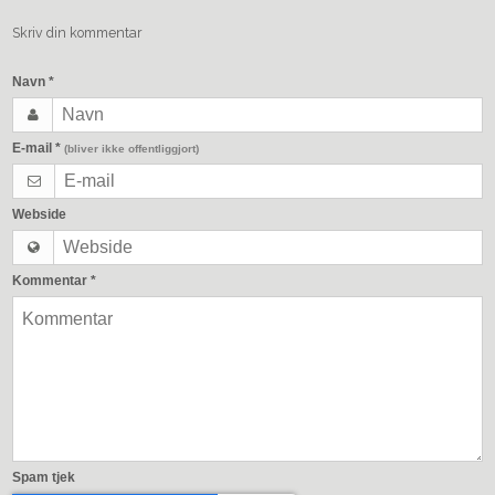
Skriv din kommentar
Navn
*
E-mail
*
(bliver ikke offentliggjort)
Webside
Kommentar
*
Spam tjek