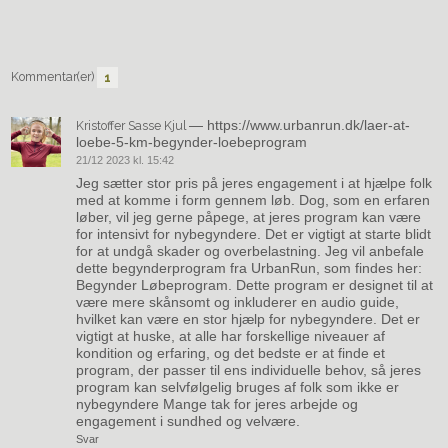
Kommentar(er)
1
—
https://www.urbanrun.dk/laer-at-
Kristoffer Sasse Kjul
loebe-5-km-begynder-loebeprogram
21/12 2023 kl. 15:42
Jeg sætter stor pris på jeres engagement i at hjælpe folk
med at komme i form gennem løb. Dog, som en erfaren
løber, vil jeg gerne påpege, at jeres program kan være
for intensivt for nybegyndere. Det er vigtigt at starte blidt
for at undgå skader og overbelastning. Jeg vil anbefale
dette begynderprogram fra UrbanRun, som findes her:
Begynder Løbeprogram. Dette program er designet til at
være mere skånsomt og inkluderer en audio guide,
hvilket kan være en stor hjælp for nybegyndere. Det er
vigtigt at huske, at alle har forskellige niveauer af
kondition og erfaring, og det bedste er at finde et
program, der passer til ens individuelle behov, så jeres
program kan selvfølgelig bruges af folk som ikke er
nybegyndere Mange tak for jeres arbejde og
engagement i sundhed og velvære.
Svar